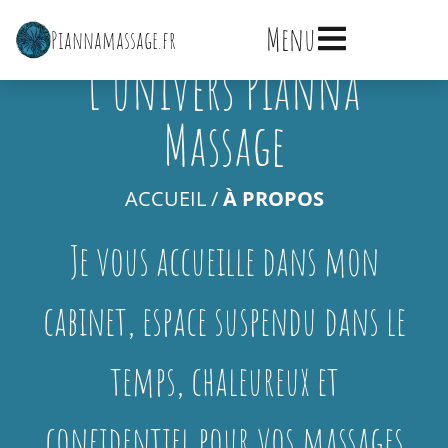
Menu
Piannamassage.fr
Accueil
VOTRE MASSEUSE BIEN-ÊTRE À MIRMANDE
L’univers Pianna
À propos
Massage
Le cabinet
ACCUEIL
/
À PROPOS
Mes massages
Je vous accueille dans mon
En entreprise
cabinet, espace suspendu dans le
temps, chaleureux et
CONTACT
confidentiel pour vos massages