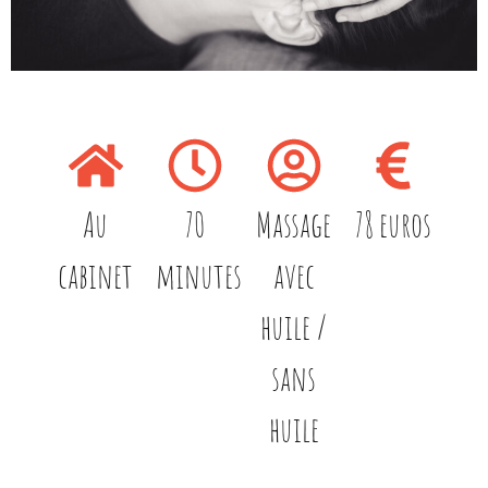
Au
70
Massage
78 euros
cabinet
minutes
avec
huile /
sans
huile