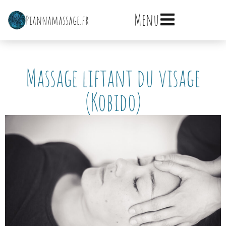
Menu
Piannamassage.fr
Accueil
À propos
Massage liftant du visage
Le cabinet
(Kobido)
Mes massages
En entreprise
CONTACT