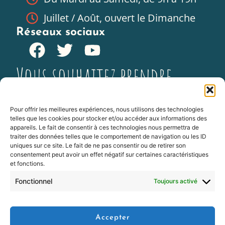
Juillet / Août, ouvert le Dimanche
Réseaux sociaux
Vous souhaitez prendre
rendez-vous ? C’est par ici
Pour offrir les meilleures expériences, nous utilisons des technologies
telles que les cookies pour stocker et/ou accéder aux informations des
appareils. Le fait de consentir à ces technologies nous permettra de
ME
traiter des données telles que le comportement de navigation ou les ID
CONTACTER
uniques sur ce site. Le fait de ne pas consentir ou de retirer son
consentement peut avoir un effet négatif sur certaines caractéristiques
et fonctions.
Aucun massage n’est à caractère érotique ou sexuelle.
Le
harcèlement sexuel (article 222-33 code pénal) est puni entre
Fonctionnel
Toujours activé
de 2 ans et 3 ans d’emprisonnement et de 30 000 € à 45
000€ d’amende. Le massage bien-être n’est pas à visée
thérapeutique, en cas de doute demandez conseil à un
professionnel de la santé.
Accepter